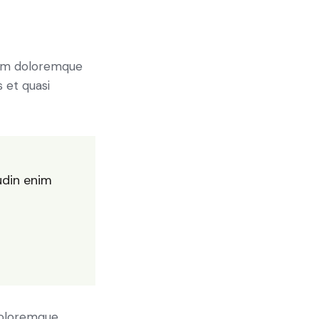
tium doloremque
 et quasi
udin enim
 doloremque