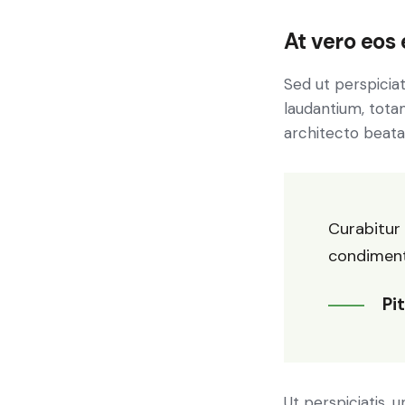
At vero eos
Sed ut perspicia
laudantium, totam
architecto beatae
Curabitur 
condimentu
Pi
Ut perspiciatis,