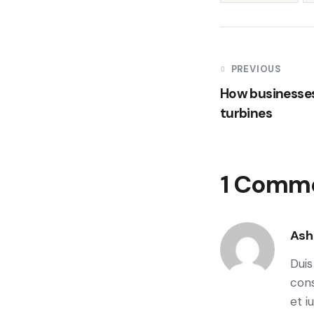
PREVIOUS
How businesses
turbines
1 Comm
Ash
Duis
cons
et i