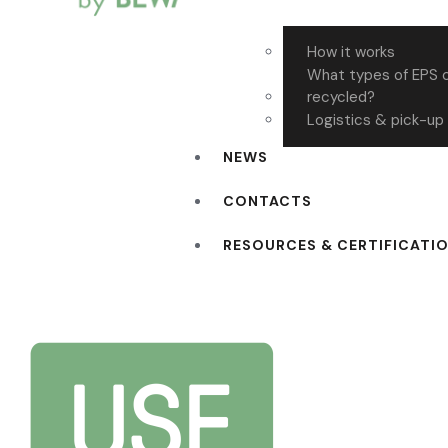
How it works
What types of EPS 
recycled?
Logistics & pick-up
NEWS
CONTACTS
RESOURCES & CERTIFICATI