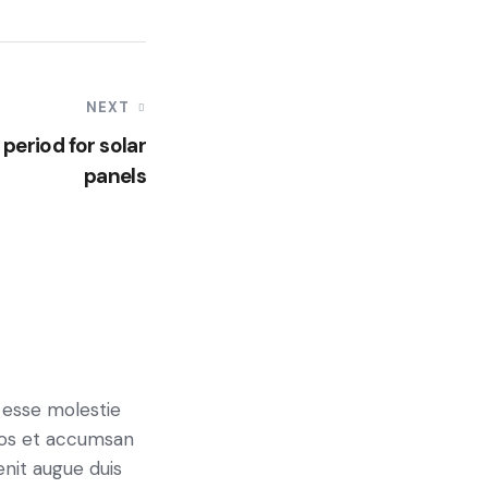
NEXT
period for solar
panels
t esse molestie
 eros et accumsan
enit augue duis