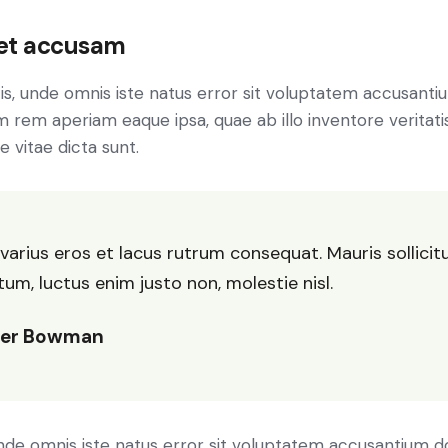
 et accusam
tis, unde omnis iste natus error sit voluptatem accusan
 rem aperiam eaque ipsa, quae ab illo inventore veritatis
 vitae dicta sunt.
varius eros et lacus rutrum consequat. Mauris sollicit
m, luctus enim justo non, molestie nisl.
ter Bowman
 unde omnis iste natus error sit voluptatem accusantium