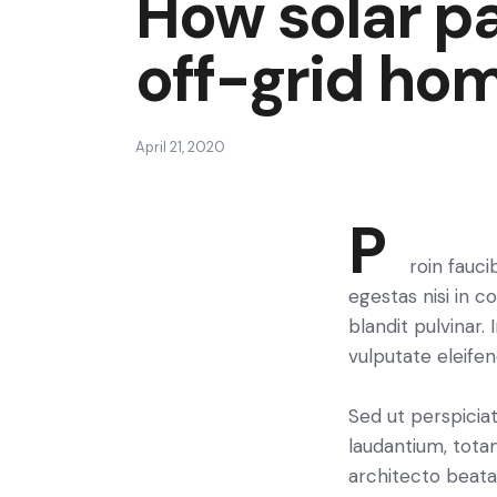
How solar p
off-grid ho
April 21, 2020
P
roin fauc
egestas nisi in 
blandit pulvinar
vulputate eleifen
Sed ut perspicia
laudantium, totam
architecto beatae