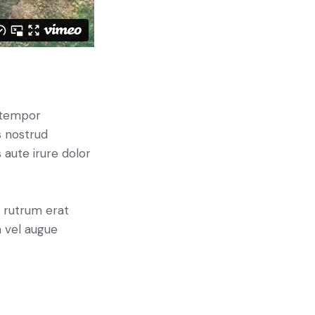
d tempor
s nostrud
 aute irure dolor
l rutrum erat
 vel augue