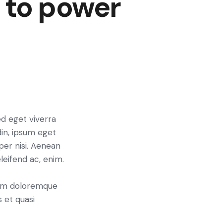
 to power
ed eget viverra
din, ipsum eget
per nisi. Aenean
eleifend ac, enim.
tium doloremque
 et quasi