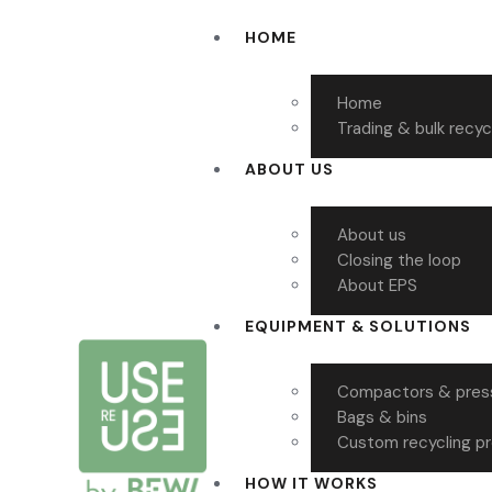
HOME
Home
Trading & bulk recyc
ABOUT US
About us
Closing the loop
About EPS
EQUIPMENT & SOLUTIONS
Compactors & pres
Bags & bins
Custom recycling p
HOW IT WORKS