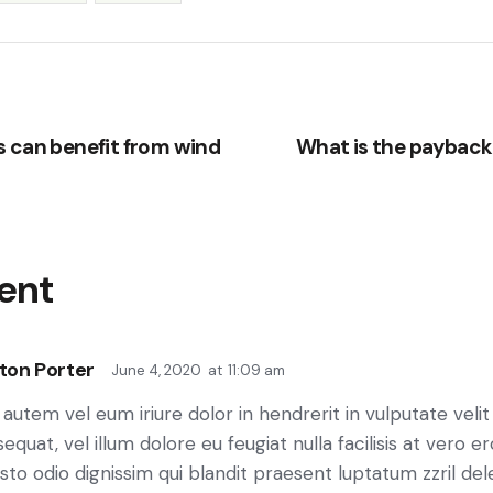
 can benefit from wind
What is the payback 
ent
ton Porter
June 4, 2020
at
11:09 am
 autem vel eum iriure dolor in hendrerit in vulputate veli
equat, vel illum dolore eu feugiat nulla facilisis at vero
usto odio dignissim qui blandit praesent luptatum zzril del