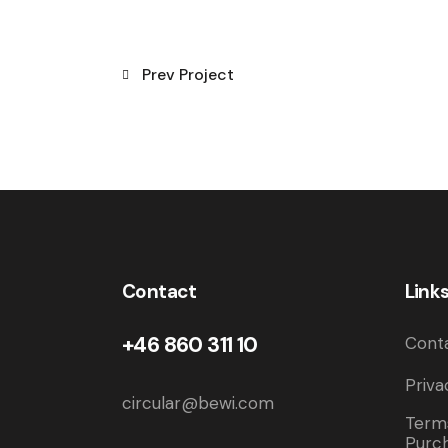
Prev Project
Contact
Link
+46 860 311 10
Cont
Priva
circular@bewi.com
Terms
Purc