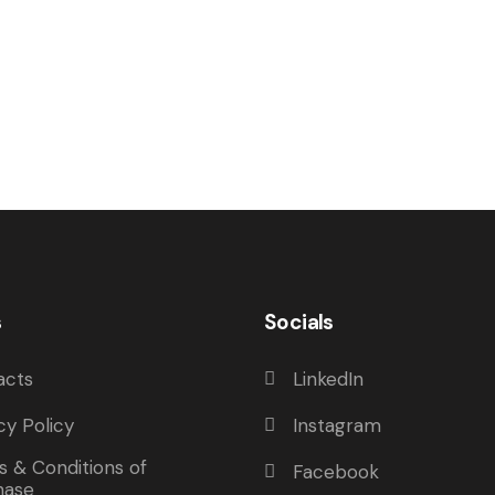
s
Socials
acts
LinkedIn
cy Policy
Instagram
 & Conditions of
Facebook
hase