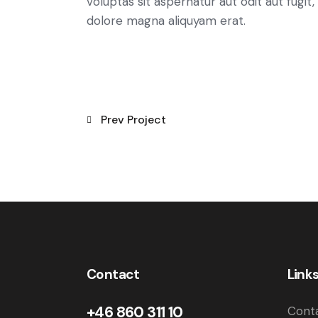
voluptas sit aspernatur aut odit aut fugit
dolore magna aliquyam erat.
Prev Project
Contact
Link
+46 860 311 10
Cont