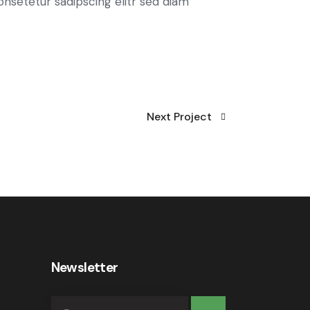
consetetur sadipscing elitr sed diam
Next Project
Newsletter