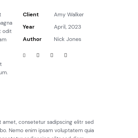
Client
Amy Walker
t
magna
Year
April, 2023
 odit
Author
Nick Jones
iam
t
bum.
t amet, consetetur sadipscing elitr sed
cabo. Nemo enim ipsam voluptatem quia