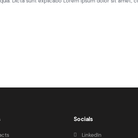
, quia. Dicta sunt explicabo Lorem ipsum dolor sit amet, 
s
Socials
acts
LinkedIn