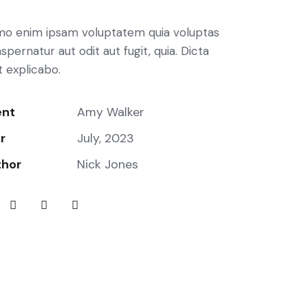
o enim ipsam voluptatem quia voluptas
aspernatur aut odit aut fugit, quia. Dicta
t explicabo.
ent
Amy Walker
r
July, 2023
thor
Nick Jones