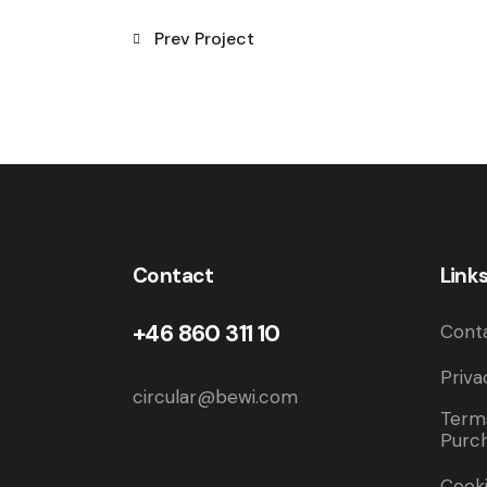
Prev Project
Contact
Link
+46 860 311 10
Cont
Priva
circular@bewi.com
Terms
Purc
Cooki