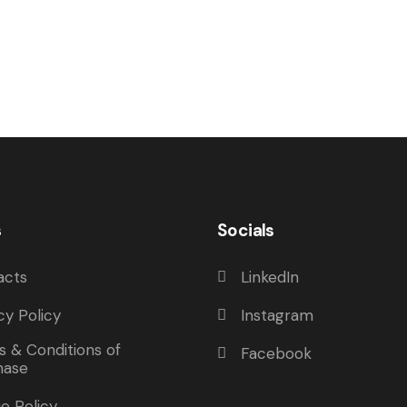
s
Socials
acts
LinkedIn
cy Policy
Instagram
 & Conditions of
Facebook
hase
e Policy