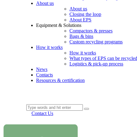
About us
About us
Closing the loop
About EPS
Equipment & Solutions
Compactors & presses
Bags & bins
Custom recycling programs
How it works
How it works
What types of EPS can be recycle
Logistics & pick-up process
News
Contacts
Resources & certification
Contact Us