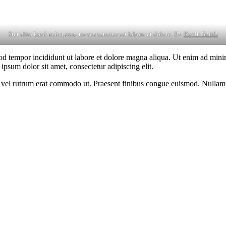
Stet clita kasd gubergren, no sea sanctus est labore et dolore. By
Kevin Smith
od tempor incididunt ut labore et dolore magna aliqua. Ut enim ad minim
psum dolor sit amet, consectetur adipiscing elit.
sus, vel rutrum erat commodo ut. Praesent finibus congue euismod. Nullam