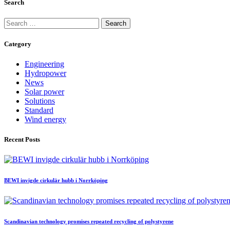
Search
Search
for:
Category
Engineering
Hydropower
News
Solar power
Solutions
Standard
Wind energy
Recent Posts
BEWI invigde cirkulär hubb i Norrköping
Scandinavian technology promises repeated recycling of polystyrene