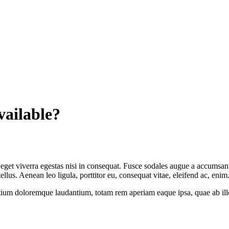
vailable?
get viverra egestas nisi in consequat. Fusce sodales augue a accumsan. C
us. Aenean leo ligula, porttitor eu, consequat vitae, eleifend ac, enim
tium doloremque laudantium, totam rem aperiam eaque ipsa, quae ab illo i