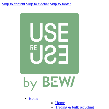
Skip to content
Skip to sidebar
Skip to footer
Home
Home
Trading & bulk recycling