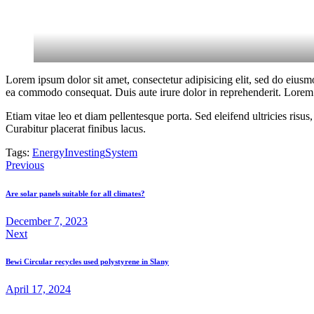
Lorem ipsum dolor sit amet, consectetur adipisicing elit, sed do eiusm
ea commodo consequat. Duis aute irure dolor in reprehenderit. Lorem i
Etiam vitae leo et diam pellentesque porta. Sed eleifend ultricies ri
Curabitur placerat finibus lacus.
Tags:
Energy
Investing
System
Post
Previous
navigation
Are solar panels suitable for all climates?
December 7, 2023
Next
Bewi Circular recycles used polystyrene in Slany
April 17, 2024